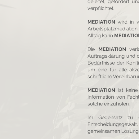
geleitet, gefördert un
verpflichtet.
MEDIATION
wird in v
Arbeitsplatzmediation
Alltag kann
MEDIATIO
Die
MEDIATION
ver
Auftragsklärung und d
Bedürfnisse der Konfl
um eine für alle ak
schriftliche Vereinbar
MEDIATION
ist keine
Information von Fachl
solche einzuholen.
Im Gegensatz zu ei
Entscheidungsgewalt,
gemeinsamen Lösung