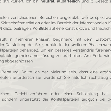
d strukturiert. Ich bin
neutral
,
allparteilich
und lt. Gesetz 
ielen verschiedenen Bereichen eingesetzt, wie beispielswe
, Wirtschaftsmediation oder im Bereich der internationalen K
N
dazu beitragen, Konflikte auf eine konstruktive und friedlic
läuft in mehreren Phasen, beginnend mit dem Erstkont
er Darstellung der Streitpunkte. In den weiteren Phasen wer
iktparteien behandelt, um ein besseres Verständnis füreina
zeptable gemeinsame
Lösung zu erarbeiten.
Am Ende wird
ung abgeschlossen.
 Beratung. Sollte ich der Meinung sein, dass eine ergä
euten erforderlich sei, werde ich Sie natürlich rechtzeitig 
nem Gerichtsverfahren oder einer Schlichtung hat
 sondern unterstützt die Konfliktparteien lediglich bei
.