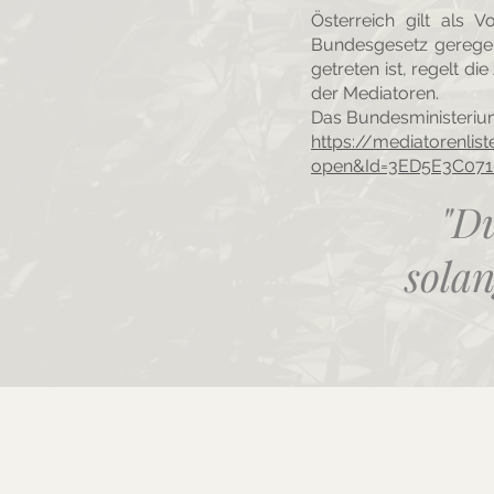
​Österreich gilt als 
Bundesgesetz geregelt
getreten ist, regelt d
der Mediatoren.
Das Bundesministerium 
https://mediatorenlis
open&Id=3ED5E3C07
"Du
solan