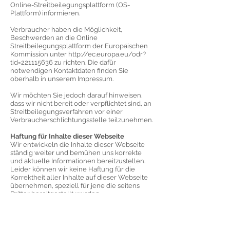
Online-Streitbeilegungsplattform (OS-
Plattform) informieren.
Verbraucher haben die Möglichkeit,
Beschwerden an die Online
Streitbeilegungsplattform der Europäischen
Kommission unter
http://ec.europa.eu/odr?
tid=221115636
zu richten. Die dafür
notwendigen Kontaktdaten finden Sie
oberhalb in unserem Impressum.
Wir möchten Sie jedoch darauf hinweisen,
dass wir nicht bereit oder verpflichtet sind, an
Streitbeilegungsverfahren vor einer
Verbraucherschlichtungsstelle teilzunehmen.
Haftung für Inhalte dieser Webseite
Wir entwickeln die Inhalte dieser Webseite
ständig weiter und bemühen uns korrekte
und aktuelle Informationen bereitzustellen.
Leider können wir keine Haftung für die
Korrektheit aller Inhalte auf dieser Webseite
übernehmen, speziell für jene die seitens
Dritter bereitgestellt wurden.
Sollten Ihnen problematische oder
rechtswidrige Inhalte auffallen, bitten wir Sie
uns umgehend zu kontaktieren, Sie finden die