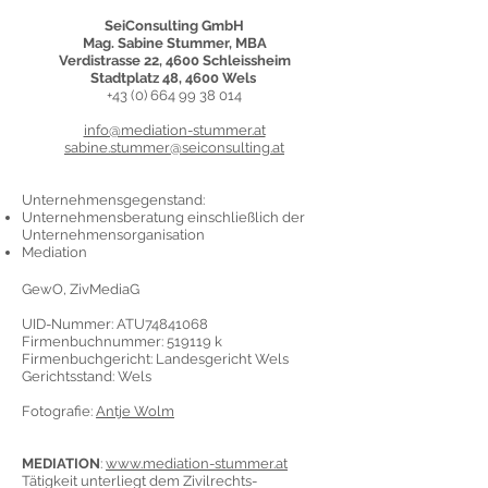
SeiConsulting GmbH
Mag. Sabine Stummer, MBA
Verdistrasse 22,
4600 Schleissheim
Stadtplatz 48,
4600 Wels
+43 (0) 664 99 38 014
info@mediation-stummer.at​
sabine.stummer@seiconsulting.at
Unternehmensgegenstand:
Unternehmensberatung einschließlich der
Unternehmensorganisation
Mediation
GewO, ZivMediaG
UID-Nummer: ATU74841068
Firmenbuchnummer: 519119 k
Firmenbuchgericht: Landesgericht Wels
Gerichtsstand: Wels
Fotografie:
Antje Wolm
MEDIATION
:
www.mediation-stummer.at
Tätigkeit unterliegt dem Zivilrechts-