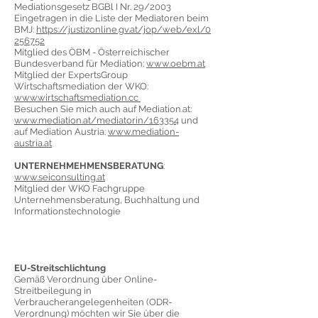
Mediationsgesetz BGBl I Nr. 29/2003
Eingetragen in die Liste der Mediatoren beim
BMJ:
https://justizonline.gv.at/jop/web/exl/0
256752
Mitglied des ÖBM - Österreichischer
Bundesverband für
Mediation
:
www.oebm.at
Mitglied der ExpertsGroup
Wirtschaftsmediation
der WKO:
www.wirtschaftsmediation.cc
Besuchen Sie mich auch auf Mediation.at:
www.mediation.at/mediatorin/163354
und
auf Mediation Austria:
www.mediation-
austria.at
UNTERNEHMEHMENSBERATUNG
:
www.seiconsulting.at
Mitglied der WKO Fachgruppe
Unte
rnehmensberatung, Buchhaltung und
Informationstechnologie
EU-Streitschlichtung
Gemäß Verordnung über Online-
Streitbeilegung in
Verbraucherangelegenheiten (ODR-
Verordnung) möchten wir Sie über die